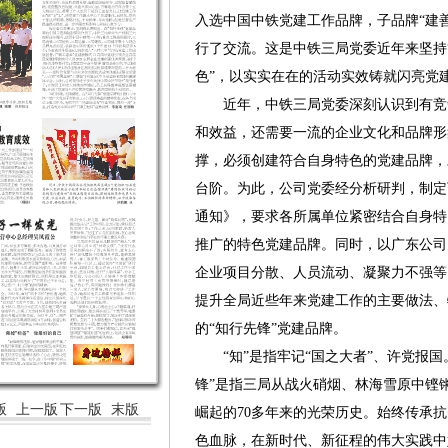
入选中国中铁党建工作品牌，子品牌“建
行了交流。这是中铁三局党委近年来坚持
色”，以实实在在的活动实效铸就闪亮党
近年，中铁三局党委深刻认识到有竞争
和效益，还需要一流的企业文化和品牌形
撑，必须创建符合自身特色的党建品牌，
台阶。为此，公司党委经分析研判，制定
通知》，要求各所属单位紧密结合自身特
推广的特色党建品牌。同时，以广东公司
企业项目分散、人员流动、凝聚力不强等
提升全局近些年来党建工作的主要做法、特色
的“知行先锋”党建品牌。
“知”是指牢记“国之大者”、许党报国。
锋”是指三局从战火硝烟、林海雪原中铿
版
上一版
下一版
末版
崛起的70多年来的光荣历史。始终传承
色血脉，在新时代、新征程的伟大实践中